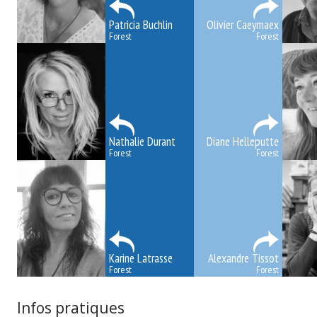
Patricia Buchlin
Olivier Caeymaex
Forest
Forest
Nathalie Durant
Diane Helleputte
Forest
Forest
Karine Latrasse
Alexandre Tissot
Forest
Forest
Infos pratiques
psychologue coach