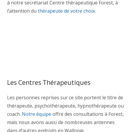
à notre secrétariat Centre thérapeutique Forest, à
l’attention du
thérapeute de votre choix
.
therapeutes forest
Thérapie bruxelles
Centre therapeutique forest
tout
d’abord, ainsi, notamment
Et, de même que, sans
compter que, ainsi que, ensuite, voire, d’ailleurs,
encore, de plus, quant à, non seulement, mais
encore, de surcroît, en outre
Les Centres Thérapeutiques
Les personnes reprises sur ce site portent le titre de
thérapeute, psychothérapeute, hypnothérapeute ou
coach.
Notre équipe
offre des consultations à Forest,
mais nous avons aussi de nombreuses antennes
dans d’autres endroits en Wallonie.