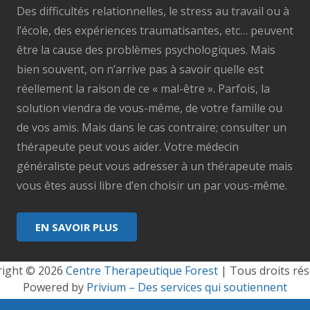
Des difficultés relationnelles, le stress au travail ou à
l’école, des expériences traumatisantes, etc… peuvent
être la cause des problèmes psychologiques. Mais
bien souvent, on n’arrive pas à savoir quelle est
réellement la raison de ce « mal-être ». Parfois, la
solution viendra de vous-même, de votre famille ou
de vos amis. Mais dans le cas contraire; consulter un
thérapeute peut vous aider. Votre médecin
généraliste peut vous adresser à un thérapeute mais
vous êtes aussi libre d’en choisir un par vous-même.
EN SAVOIR PLUS
ight © 2026 
Centre Therapeutique Forest
 | Tous droits rés
Powered by
Privium – Des services qui soutiennent
vos soins. Pour psychologues, psychotherapeutes et