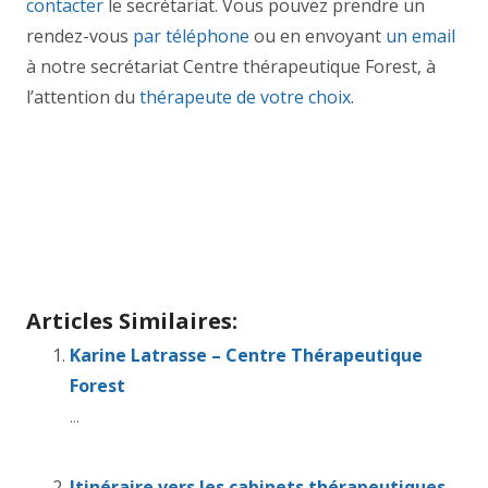
contacter
le secrétariat. Vous pouvez prendre un
rendez-vous
par téléphone
ou en envoyant
un email
à notre secrétariat Centre thérapeutique Forest, à
l’attention du
thérapeute de votre choix
.
Thérapie bruxelles
Centre therapeutique forest
tout
d’abord, ainsi, notamment
Et, de même que, sans
compter que, ainsi que, ensuite, voire, d’ailleurs,
encore, de plus, quant à, non seulement, mais
encore, de surcroît, en outre
Articles Similaires:
Karine Latrasse – Centre Thérapeutique
Forest
...
Itinéraire vers les cabinets thérapeutiques