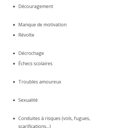
Découragement
psychologue forest, thérapie
adolescent Forest
Manque de motivation
Révolte
psychologue Forest, psychothérapeute
Forest
Décrochage
Échecs scolaires
psychologue forest,
adolescent, psychothérapeute forest
Troubles amoureux
psychologue forest,
adolescent, psychothérapeute forest
Sexualité
psychologue forest, thérapie
adolescent forest
Conduites à risques (vols, fugues,
scarifications…)