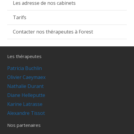
Les adresse de nos cabinets
Tarifs
Contacter nos thérapeutes à Forest
Les thérapeutes
Patricia Buchlin
Olivier Caeymaex
Nathalie Durant
Diane Helleputte
Karine Latrasse
Alexandre Tissot
Nos partenaires