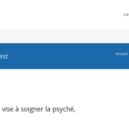
Lie
Accueil
est
Diane Helleputte
Patricia
vise à soigner la psyché,
dultes Forest