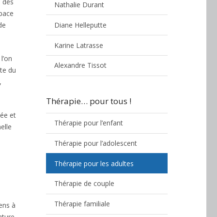
e des
Nathalie Durant
space
Diane Helleputte
de
Karine Latrasse
 l’on
Alexandre Tissot
ite du
,
Thérapie… pour tous !
sée et
Thérapie pour l’enfant
elle
Thérapie pour l’adolescent
Thérapie pour les adultes
Thérapie de couple
Thérapie familiale
sens à
ature.