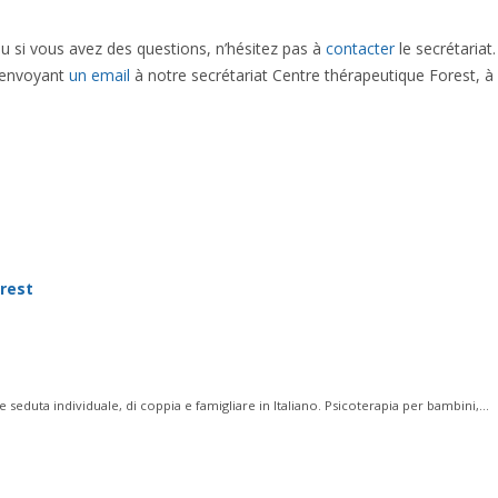
u si vous avez des questions, n’hésitez pas à
contacter
le secrétariat
envoyant
un email
à notre secrétariat Centre thérapeutique Forest, à
abord, ainsi, notamment
Et, de même que, sans compter que, ainsi q
on seulement, mais encore, de surcroît, en outre
rest
 seduta individuale, di coppia e famigliare in Italiano. Psicoterapia per bambini,...