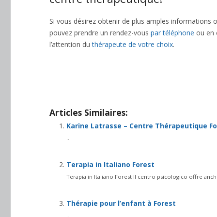
Si vous désirez obtenir de plus amples informations o
pouvez prendre un rendez-vous
par téléphone
ou en 
l’attention du
thérapeute de votre choix
.
Thérapie bruxelles
Centre therapeutique forest
tout d’
ensuite, voire, d’ailleurs, encore, de plus, quant à, n
Articles Similaires:
Karine Latrasse – Centre Thérapeutique Fo
...
Terapia in Italiano Forest
Terapia in Italiano Forest Il centro psicologico offre anche
Thérapie pour l’enfant à Forest
...