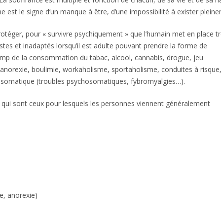
e est le signe d’un manque à être, d’une impossibilité à exister plein
 protéger, pour « survivre psychiquement » que l’humain met en place tr
tes et inadaptés lorsqu’il est adulte pouvant prendre la forme de
mp de la consommation du tabac, alcool, cannabis, drogue, jeu
 anorexie, boulimie, workaholisme, sportaholisme, conduites à risque
mp somatique (troubles psychosomatiques, fybromyalgies…).
s qui sont ceux pour lesquels les personnes viennent généralement
e, ensuite, voire, d’ailleurs, encore, de plus, quant à, non seulement
e, anorexie)