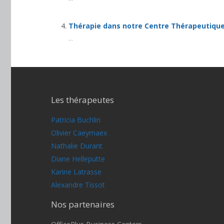
Thérapie dans notre Centre Thérapeutique
...
Les thérapeutes
Patricia Buchlin
Olivier Caeymaex
Nathalie Durant
Diane Helleputte
Karine Latrasse
Alexandre Tissot
Nos partenaires