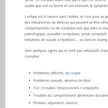
Quelle que soit sa forme et son intensité, le symptôm
L’enfant est à l’œuvre dans l’adulte, et c’est pour se
des mécanismes de défense qui peuvent lui être néfas
comportements ou de conduites tels que dans le cha
pathologique, sexualité compulsive, achat compulsif,
tentatives de suicide à répétition…. ou dans le cha
Voici quelques signes qui ne sont pas exhaustifs mai
consulter:
Et, de même que, sans compter que, ainsi qu
encore, de surcroît, en outre
Problèmes affectifs, de
couple
Problèmes sexuels, absence de désir
TOC (Troubles Obsessionnels Compulsifs)
Troubles du comportement alimentaire (boulimi
Phobies, séparation, divorce