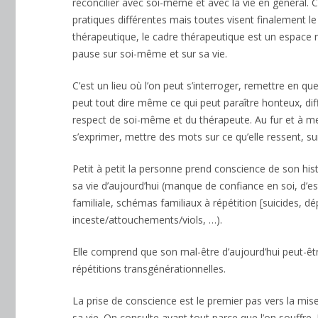
réconcilier avec soi-même et avec la vie en général. C
pratiques différentes mais toutes visent finalement l
thérapeutique, le cadre thérapeutique est un espace 
pause sur soi-même et sur sa vie.
psychologue Forest
C’est un lieu où l’on peut s’interroger, remettre en qu
peut tout dire même ce qui peut paraître honteux, dif
respect de soi-même et du thérapeute. Au fur et à me
s’exprimer, mettre des mots sur ce qu’elle ressent, sur
Petit à petit la personne prend conscience de son hist
sa vie d’aujourd’hui (manque de confiance en soi, d’
familiale, schémas familiaux à répétition [suicides, d
inceste/attouchements/viols, …).
Elle comprend que son mal-être d’aujourd’hui peut-êtr
répétitions transgénérationnelles.
psychologue Forest
La prise de conscience est le premier pas vers la mise
sa vie. On consulte avant tout parce que l’on souffre.