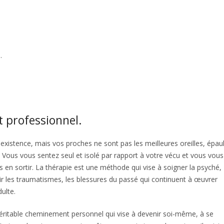
adultes Forest
.
t professionnel.
therapeutes forest
existence, mais vos proches ne sont pas les meilleures oreilles, épau
. Vous vous sentez seul et isolé par rapport à votre vécu et vous vous
en sortir. La thérapie est une méthode qui vise à soigner la psyché,
rir les traumatismes, les blessures du passé qui continuent à œuvrer
ulte.
psychologue Forest, psychothérapie Forest
véritable cheminement personnel qui vise à devenir soi-même, à se