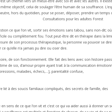
’est un chemin vers un mieux-être avec soi et avec les autres. Il exist
e même objectif, celui de soulager l’être humain de sa souffrance. L’e
neutre, hors du quotidien, pour se poser, déposer, prendre un temps 
, psychothérapeute Forest
Consultations pour les adultes Forest
estion ce que l’on vit, sortir ses émotions sans tabou, sans non-dit; où
ficile ou complètement fou. Tout peut-être dit en thérapie dans la lim
sure de son processus thérapeutique, la personne va pouvoir se dire
 ce qu’elle n’a jamais pu dire ou oser dire.
oire, de son fonctionnement. Elle fait des liens avec son histoire pas
estime de soi, d’amour-propre ayant trait à la communication émotionn
épressions, maladies, échecs,…], parentalité confuse,
e lié à des soucis familiaux compliqués, des secrets de famille, des
, psychothérapeute Forest
 en sens de ce que l’on vit et c’est ce qui va aider aussi à donner un 
 La souffrance est multiple et fonction de chacun, de sa vie et de sa n