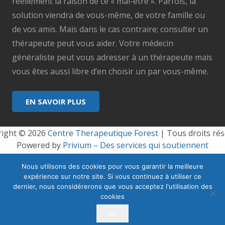
réellement la raison de ce « mal-être ». Parfois, la
solution viendra de vous-même, de votre famille ou
de vos amis. Mais dans le cas contraire; consulter un
thérapeute peut vous aider. Votre médecin
généraliste peut vous adresser à un thérapeute mais
vous êtes aussi libre d’en choisir un par vous-même.
EN SAVOIR PLUS
ight © 2026 
Centre Therapeutique Forest
 | Tous droits rés
Powered by
Privium – Des services qui soutiennent
vos soins. Pour psychologues, psychotherapeutes et
Nous utilisons des cookies pour vous garantir la meilleure
hypnotherapeutes.
expérience sur notre site. Si vous continuez à utiliser ce
RGPD – Politique de Protection de la Vie Privée
dernier, nous considérerons que vous acceptez l'utilisation des
cookies
Vous êtes Psy ? Inscrivez-vous
Ok