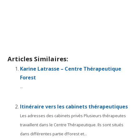
Thérapie bruxelles
Centre therapeutique forest
tout
d’abord, ainsi, notamment
Et, de même que, sans
compter que, ainsi que, ensuite, voire, d’ailleurs,
encore, de plus, quant à, non seulement, mais
encore, de surcroît, en outre
Articles Similaires:
Karine Latrasse – Centre Thérapeutique
Forest
...
Itinéraire vers les cabinets thérapeutiques
Les adresses des cabinets privés Plusieurs thérapeutes
travaillent dans le Centre Thérapeutique. Ils sont situés
dans différentes partie d’Forest et...